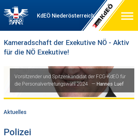
Skip
to
KdEÖ Niederösterreich
content
KdEÖ NÖ
Kameradschaft der Exekutive Niederösterreich
Kameradschaft der Exekutive NÖ - Aktiv
für die NÖ Exekutive!
Vorsitzender und Spitzenkandidat der FCG-KdEÖ für
die Personalvertretungswahl 2024 —
Hannes Luef
Aktuelles
Polizei