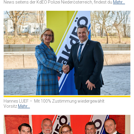
News seitens der KdEÖ Polizei Niederösterreich, findest du
Mehr...
Hannes LUEF – Mit 100% Zustimmung wiedergewählt
Vorsitz
Mehr...